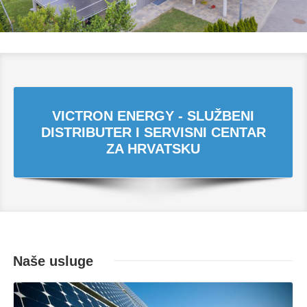
VICTRON ENERGY - SLUŽBENI
DISTRIBUTER I SERVISNI CENTAR
ZA HRVATSKU
Naše usluge
Opširnije