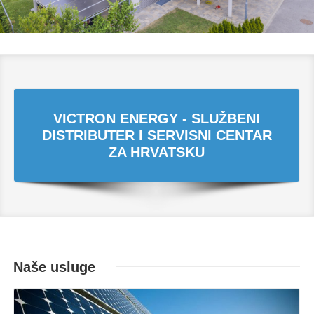
VICTRON ENERGY - SLUŽBENI
DISTRIBUTER I SERVISNI CENTAR
ZA HRVATSKU
Naše usluge
Opširnije