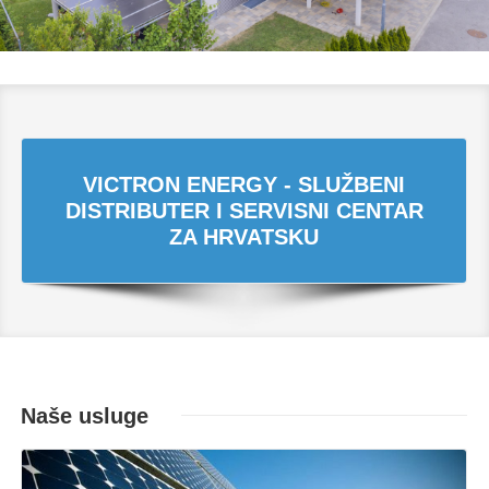
VICTRON ENERGY - SLUŽBENI
DISTRIBUTER I SERVISNI CENTAR
ZA HRVATSKU
Naše usluge
Opširnije