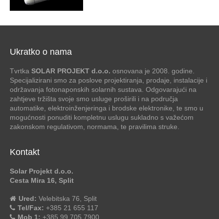
Ukratko o nama
Tvrtka
SOLAR PROJEKT d.o.o.
osnovana je 2008. godine.
Specijalizirani smo za poslove projektiranja, prodaje, instalacije i
održavanja fotonaponskih solarnih sustava. Odgovarajući na
zahtjeve tržišta svoje smo usluge proširili i na područja
automatike, elektroinženjeringa i brodske elektronike, te smo u
mogućnosti ponuditi kompletnu uslugu sukladno s važećom
zakonskom regulativom, normama, te pravilima struke.
Kontakt
Solar Projekt d.o.o.
Cesta Mira 16, Split
Ured:
Velebitska 76, Split
Tel/Fax:
+385 21 655 117
Mob 1:
+385 99 705 7900