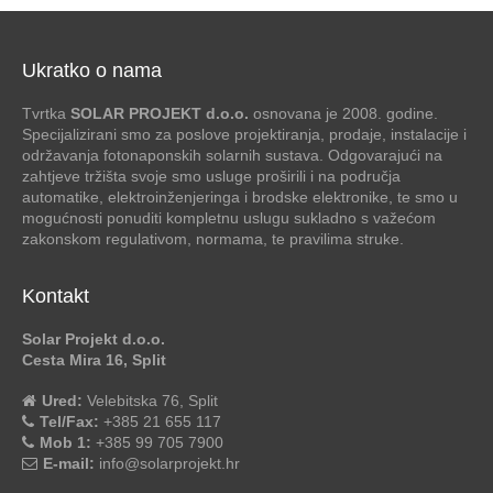
Ukratko o nama
Tvrtka
SOLAR PROJEKT d.o.o.
osnovana je 2008. godine.
Specijalizirani smo za poslove projektiranja, prodaje, instalacije i
održavanja fotonaponskih solarnih sustava. Odgovarajući na
zahtjeve tržišta svoje smo usluge proširili i na područja
automatike, elektroinženjeringa i brodske elektronike, te smo u
mogućnosti ponuditi kompletnu uslugu sukladno s važećom
zakonskom regulativom, normama, te pravilima struke.
Kontakt
Solar Projekt d.o.o.
Cesta Mira 16, Split
Ured:
Velebitska 76, Split
Tel/Fax:
+385 21 655 117
Mob 1:
+385 99 705 7900
E-mail:
info@solarprojekt.hr