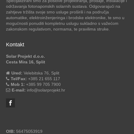
Specijalizirani smo za poslove projektiranja, prodaje, instalacije i
održavanja fotonaponskih solarnih sustava. Odgovarajući na
zahtjeve tržišta svoje smo usluge proširili i na područja
automatike, elektroinženjeringa i brodske elektronike, te smo u
mogućnosti ponuditi kompletnu uslugu sukladno s važećom
zakonskom regulativom, normama, te pravilima struke.
Kontakt
Solar Projekt d.o.o.
Cesta Mira 16, Split
Ured:
Velebitska 76, Split
Tel/Fax:
+385 21 655 117
Mob 1:
+385 99 705 7900
E-mail:
info@solarprojekt.hr
OIB:
56475053919