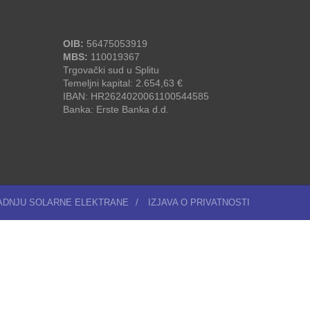
OIB:
56475053919
MBS:
110019367
Trgovački sud u Splitu
Temeljni kapital: 2.654,63 €
IBAN: HR2624020061100544585
Banka: Erste Banka d.d.
RADNJU SOLARNE ELEKTRANE
/
IZJAVA O PRIVATNOSTI