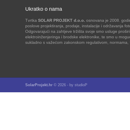
Ukratko o nama
Tvrtka
SOLAR PROJEKT d.o.o.
osnovana je 2008. godin
poslove projektiranja, prodaje, instalacije i održavanja f
Odgovarajući na zahtjeve tržišta svoje smo usluge proširi
elektroinženjeringa i brodske elektronike, te smo u mogu
sukladno s važećom zakonskom regulativom, normama, te
SolarProjekt.hr
© 2026 - by
studioP