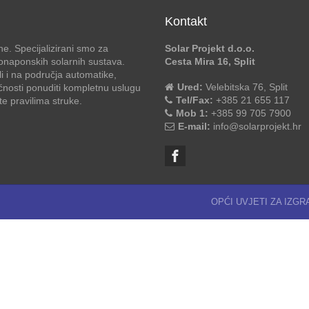
Kontakt
e. Specijalizirani smo za
Solar Projekt d.o.o.
otonaponskih solarnih sustava.
Cesta Mira 16, Split
li i na područja automatike,
Ured:
Velebitska 76, Split
ćnosti ponuditi kompletnu uslugu
Tel/Fax:
+385 21 655 117
 pravilima struke.
Mob 1:
+385 99 705 7900
E-mail:
info@solarprojekt.hr
OPĆI UVJETI ZA IZG