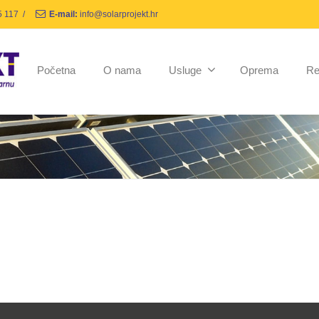
5 117
/
E-mail:
info@solarprojekt.hr
Početna
O nama
Usluge
Oprema
Re