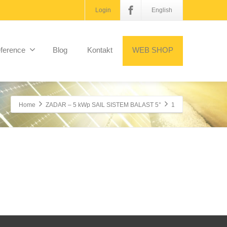
Login
English
ference
Blog
Kontakt
WEB SHOP
Home
ZADAR – 5 kWp SAIL SISTEM BALAST 5°
1