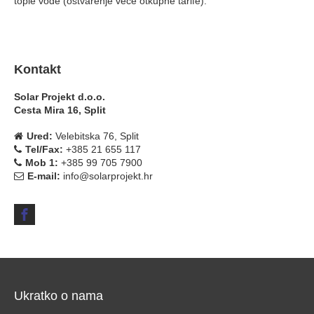
tople vode (ostvarenje veće otkupne tarife).
Kontakt
Solar Projekt d.o.o.
Cesta Mira 16, Split
Ured:
Velebitska 76, Split
Tel/Fax:
+385 21 655 117
Mob 1:
+385 99 705 7900
E-mail:
info@solarprojekt.hr
Ukratko o nama