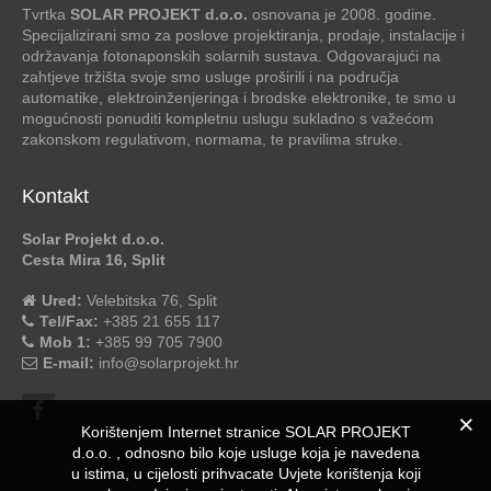
Tvrtka
SOLAR PROJEKT d.o.o.
osnovana je 2008. godine.
Specijalizirani smo za poslove projektiranja, prodaje, instalacije i
održavanja fotonaponskih solarnih sustava. Odgovarajući na
zahtjeve tržišta svoje smo usluge proširili i na područja
automatike, elektroinženjeringa i brodske elektronike, te smo u
mogućnosti ponuditi kompletnu uslugu sukladno s važećom
zakonskom regulativom, normama, te pravilima struke.
Kontakt
Solar Projekt d.o.o.
Cesta Mira 16, Split
Ured:
Velebitska 76, Split
Tel/Fax:
+385 21 655 117
Mob 1:
+385 99 705 7900
E-mail:
info@solarprojekt.hr
Korištenjem Internet stranice SOLAR PROJEKT
d.o.o. , odnosno bilo koje usluge koja je navedena
u istima, u cijelosti prihvacate Uvjete korištenja koji