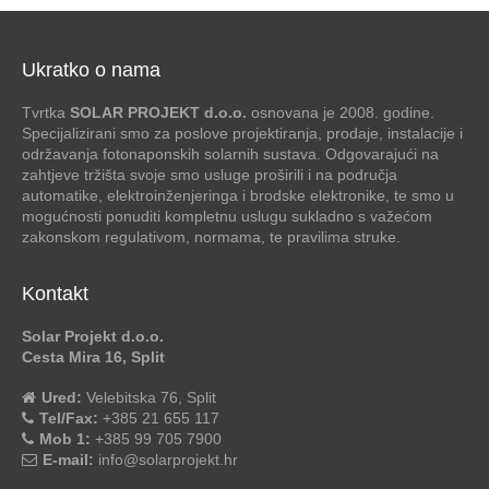
Ukratko o nama
Tvrtka
SOLAR PROJEKT d.o.o.
osnovana je 2008. godine.
Specijalizirani smo za poslove projektiranja, prodaje, instalacije i
održavanja fotonaponskih solarnih sustava. Odgovarajući na
zahtjeve tržišta svoje smo usluge proširili i na područja
automatike, elektroinženjeringa i brodske elektronike, te smo u
mogućnosti ponuditi kompletnu uslugu sukladno s važećom
zakonskom regulativom, normama, te pravilima struke.
Kontakt
Solar Projekt d.o.o.
Cesta Mira 16, Split
Ured:
Velebitska 76, Split
Tel/Fax:
+385 21 655 117
Mob 1:
+385 99 705 7900
E-mail:
info@solarprojekt.hr