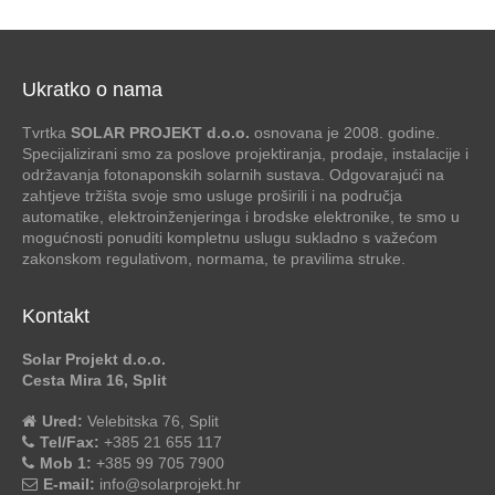
Ukratko o nama
Tvrtka
SOLAR PROJEKT d.o.o.
osnovana je 2008. godine.
Specijalizirani smo za poslove projektiranja, prodaje, instalacije i
održavanja fotonaponskih solarnih sustava. Odgovarajući na
zahtjeve tržišta svoje smo usluge proširili i na područja
automatike, elektroinženjeringa i brodske elektronike, te smo u
mogućnosti ponuditi kompletnu uslugu sukladno s važećom
zakonskom regulativom, normama, te pravilima struke.
Kontakt
Solar Projekt d.o.o.
Cesta Mira 16, Split
Ured:
Velebitska 76, Split
Tel/Fax:
+385 21 655 117
Mob 1:
+385 99 705 7900
E-mail:
info@solarprojekt.hr