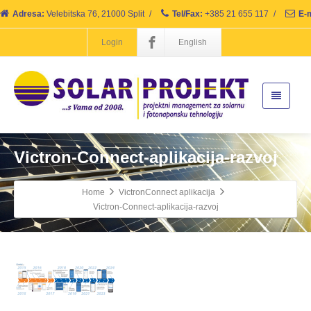
Adresa:
Velebitska 76, 21000 Split
/
Tel/Fax:
+385 21 655 117
/
E-m
Login
English
Victron-Connect-aplikacija-razvoj
Home
VictronConnect aplikacija
Victron-Connect-aplikacija-razvoj