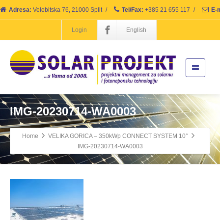
Adresa:
Velebitska 76, 21000 Split
/
Tel/Fax:
+385 21 655 117
/
E-m
Login
English
IMG-20230714-WA0003
Home
VELIKA GORICA – 350kWp CONNECT SYSTEM 10°
IMG-20230714-WA0003