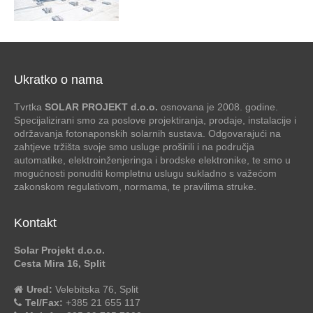
Ukratko o nama
Tvrtka
SOLAR PROJEKT d.o.o.
osnovana je 2008. godine.
Specijalizirani smo za poslove projektiranja, prodaje, instalacije i
održavanja fotonaponskih solarnih sustava. Odgovarajući na
zahtjeve tržišta svoje smo usluge proširili i na područja
automatike, elektroinženjeringa i brodske elektronike, te smo u
mogućnosti ponuditi kompletnu uslugu sukladno s važećom
zakonskom regulativom, normama, te pravilima struke.
Kontakt
Solar Projekt d.o.o.
Cesta Mira 16, Split
Ured:
Velebitska 76, Split
Tel/Fax:
+385 21 655 117