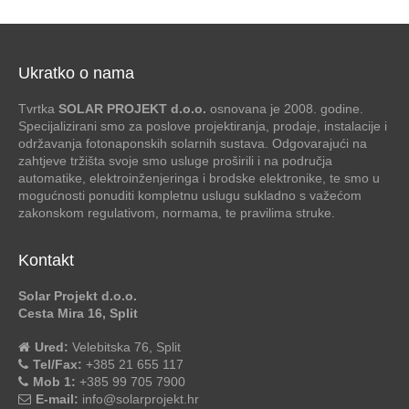
Ukratko o nama
Tvrtka
SOLAR PROJEKT d.o.o.
osnovana je 2008. godine.
Specijalizirani smo za poslove projektiranja, prodaje, instalacije i
održavanja fotonaponskih solarnih sustava. Odgovarajući na
zahtjeve tržišta svoje smo usluge proširili i na područja
automatike, elektroinženjeringa i brodske elektronike, te smo u
mogućnosti ponuditi kompletnu uslugu sukladno s važećom
zakonskom regulativom, normama, te pravilima struke.
Kontakt
Solar Projekt d.o.o.
Cesta Mira 16, Split
Ured:
Velebitska 76, Split
Tel/Fax:
+385 21 655 117
Mob 1:
+385 99 705 7900
E-mail:
info@solarprojekt.hr