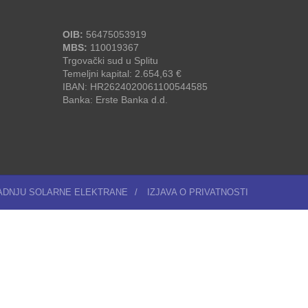
OIB:
56475053919
MBS:
110019367
Trgovački sud u Splitu
Temeljni kapital: 2.654,63 €
IBAN: HR2624020061100544585
Banka: Erste Banka d.d.
RADNJU SOLARNE ELEKTRANE
/
IZJAVA O PRIVATNOSTI