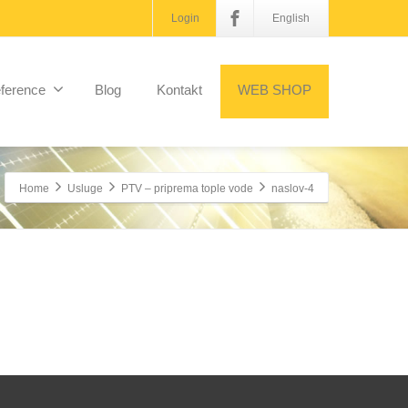
Login
English
ference
Blog
Kontakt
WEB SHOP
Home
Usluge
PTV – priprema tople vode
naslov-4