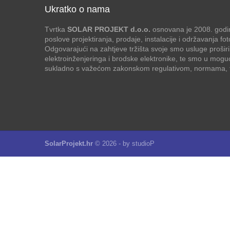
Ukratko o nama
Tvrtka
SOLAR PROJEKT d.o.o.
osnovana je 2008. godin
poslove projektiranja, prodaje, instalacije i održavanja f
Odgovarajući na zahtjeve tržišta svoje smo usluge proširi
elektroinženjeringa i brodske elektronike, te smo u mogu
sukladno s važećom zakonskom regulativom, normama, te
SolarProjekt.hr
© 2026 - by
studioP