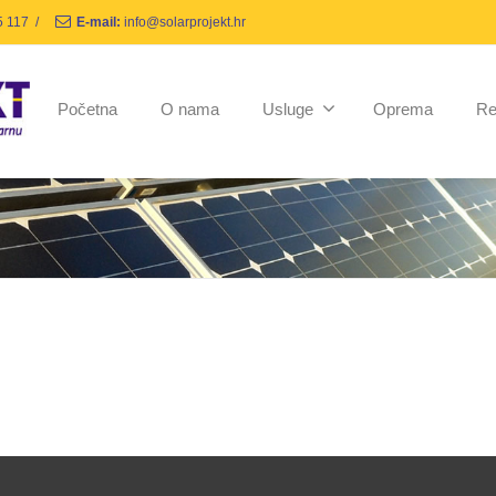
5 117
/
E-mail:
info@solarprojekt.hr
Početna
O nama
Usluge
Oprema
Re