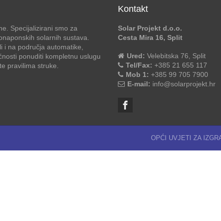
Kontakt
e. Specijalizirani smo za
Solar Projekt d.o.o.
otonaponskih solarnih sustava.
Cesta Mira 16, Split
li i na područja automatike,
Ured:
Velebitska 76, Split
ćnosti ponuditi kompletnu uslugu
Tel/Fax:
+385 21 655 117
 pravilima struke.
Mob 1:
+385 99 705 7900
E-mail:
info@solarprojekt.hr
OPĆI UVJETI ZA IZG