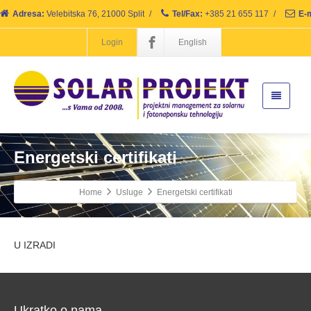
Adresa:
Velebitska 76, 21000 Split
/
Tel/Fax:
+385 21 655 117
/
E-m
Login
English
Energetski certifikati
Home
Usluge
Energetski certifikati
U IZRADI
Ukratko o nama