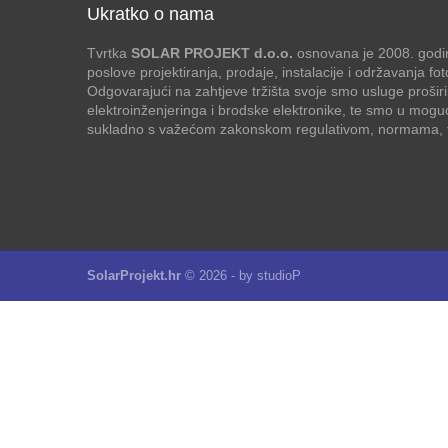
Ukratko o nama
Tvrtka
SOLAR PROJEKT d.o.o.
osnovana je 2008. godin
poslove projektiranja, prodaje, instalacije i održavanja f
Odgovarajući na zahtjeve tržišta svoje smo usluge proširi
elektroinženjeringa i brodske elektronike, te smo u mogu
sukladno s važećom zakonskom regulativom, normama, te
SolarProjekt.hr
© 2026 - by
studioP