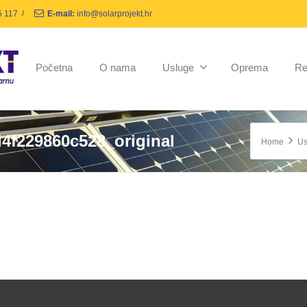
5 117
/
E-mail:
info@solarprojekt.hr
Početna
O nama
Usluge
Oprema
Re
4f229860c528_original
Home
Us