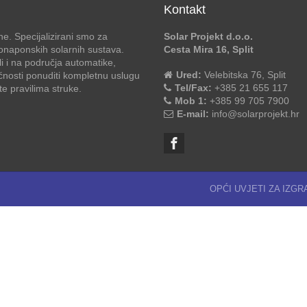
Kontakt
e. Specijalizirani smo za
Solar Projekt d.o.o.
otonaponskih solarnih sustava.
Cesta Mira 16, Split
li i na područja automatike,
Ured:
Velebitska 76, Split
ćnosti ponuditi kompletnu uslugu
Tel/Fax:
+385 21 655 117
 pravilima struke.
Mob 1:
+385 99 705 7900
E-mail:
info@solarprojekt.hr
OPĆI UVJETI ZA IZG