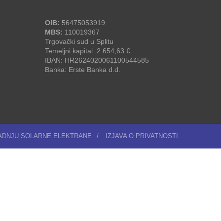
OIB:
56475053919
MBS:
110019367
Trgovački sud u Splitu
Temeljni kapital: 2.654,63 €
IBAN: HR2624020061100544585
Banka: Erste Banka d.d.
RADNJU SOLARNE ELEKTRANE
/
IZJAVA O PRIVATNOSTI