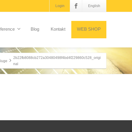
Login
English
ference
Blog
Kontakt
WEB SHOP
2b22fb8088cb272a30480498f4bd4f229860c528_origi
luge
nal