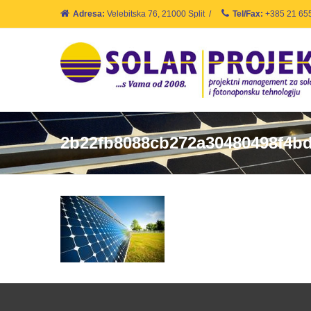
Adresa:
Velebitska 76, 21000 Split
/
Tel/Fax:
+385 21 65
2b22fb8088cb272a30480498f4bd