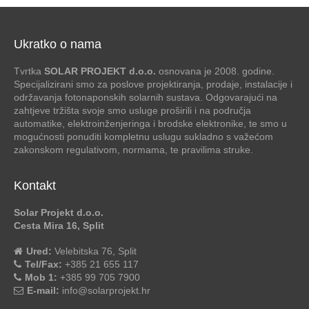
Ukratko o nama
Tvrtka
SOLAR PROJEKT d.o.o.
osnovana je 2008. godine.
Specijalizirani smo za poslove projektiranja, prodaje, instalacije i
održavanja fotonaponskih solarnih sustava. Odgovarajući na
zahtjeve tržišta svoje smo usluge proširili i na područja
automatike, elektroinženjeringa i brodske elektronike, te smo u
mogućnosti ponuditi kompletnu uslugu sukladno s važećom
zakonskom regulativom, normama, te pravilima struke.
Kontakt
Solar Projekt d.o.o.
Cesta Mira 16, Split
Ured:
Velebitska 76, Split
Tel/Fax:
+385 21 655 117
Mob 1:
+385 99 705 7900
E-mail:
info@solarprojekt.hr