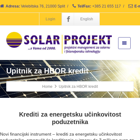
Adresa:
Velebitska 76, 21000 Split
/
Tel/Fax:
+385 21 655 117
/
E-m
Login
English
Upitnik za HBOR kredit
Home
Upitnik za HBOR kredit
Krediti za energetsku učinkovitost
poduzetnika
Novi financijski instrument – krediti za energetsku učinkovitost
poduzetnika, omogućit će kreditiranje u iznosu do 3 milijuna eura za