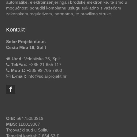
automatike, elektroinženjeringa i brodske elektronike, te smo u
mogućnosti ponuditi kompletnu uslugu sukladno s važećom
zakonskom regulativom, normama, te pravilima struke.
Kontakt
Solar Projekt d.o.o.
Cesta Mira 16, Split
Ured:
Velebitska 76, Split
Tel/Fax:
+385 21 655 117
Mob 1:
+385 99 705 7900
E-mail:
info@solarprojekt.hr
OIB:
56475053919
MBS:
110019367
Trgovački sud u Splitu
Temeljni kapital: 2.654,63 €