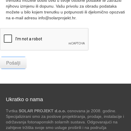
trenutku možete dobiti uvid u svoje osobne podatke te zatražiti
njihovu izmjenu ili dopunu. Vašu privolu za obradu podataka
možete u bilo kojem trenutku u potpunosti ili djelomično opozvati
na e-mail adresu info@solarprojekt.hr.
Pošalji
Ukratko o nama
Tvrtka
SOLAR PROJEKT d.o.o.
osnovana je 2008. godine.
Specijalizirani smo za poslove projektiranja, prodaje, instalacije i
održavanja fotonaponskih solarnih sustava. Odgovarajući na
zahtjeve tržišta svoje smo usluge proširili i na područja