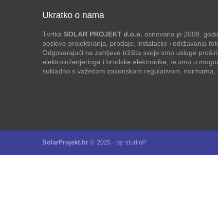
Ukratko o nama
Tvrtka
SOLAR PROJEKT d.o.o.
osnovana je 2008. godin
poslove projektiranja, prodaje, instalacije i održavanja f
Odgovarajući na zahtjeve tržišta svoje smo usluge proširi
elektroinženjeringa i brodske elektronike, te smo u mogu
sukladno s važećom zakonskom regulativom, normama, te
SolarProjekt.hr
© 2026 - by
studioP