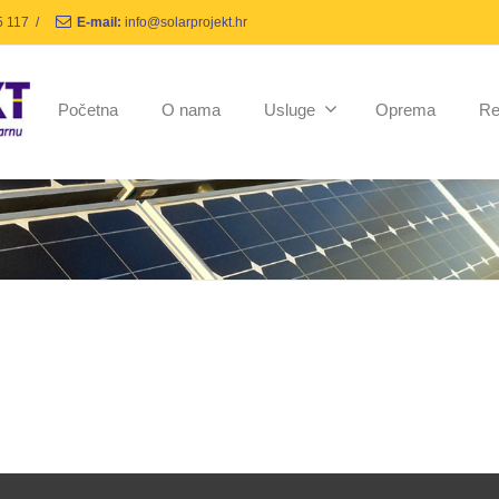
5 117
/
E-mail:
info@solarprojekt.hr
Početna
O nama
Usluge
Oprema
Re