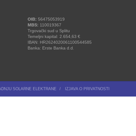
OIB:
56475053919
MBS:
110019367
Trgovački sud u Splitu
Temeljni kapital: 2.654,63 €
IBAN: HR2624020061100544585
Banka: Erste Banka d.d.
RADNJU SOLARNE ELEKTRANE
/
IZJAVA O PRIVATNOSTI