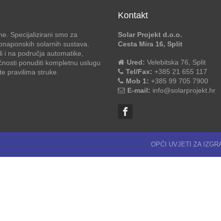
Kontakt
e. Specijalizirani smo za
Solar Projekt d.o.o.
otonaponskih solarnih sustava.
Cesta Mira 16, Split
li i na područja automatike,
Ured:
Velebitska 76, Split
ćnosti ponuditi kompletnu uslugu
Tel/Fax:
+385 21 655 117
 pravilima struke.
Mob 1:
+385 99 705 7900
E-mail:
info@solarprojekt.hr
OPĆI UVJETI ZA IZG