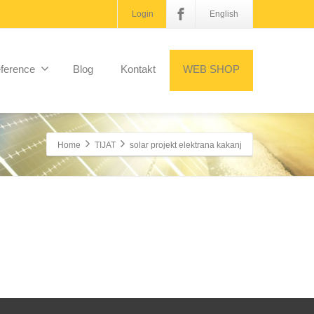
Login
English
ference
Blog
Kontakt
WEB SHOP
Home
TIJAT
solar projekt elektrana kakanj