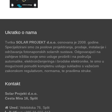
Ukratko o nama
Tvrtka
SOLAR PROJEKT d.o.o.
osnovana je 2008. godine.
Specijalizirani smo za poslove projektiranja, prodaje, instalacije i
održavanja fotonaponskih solarnih sustava. Odgovarajući na
zahtjeve tržišta svoje smo usluge proširili i na područja
automatike, elektroinženjeringa i brodske elektronike, te smo u
mogućnosti ponuditi kompletnu uslugu sukladno s važećom
zakonskom regulativom, normama, te pravilima struke.
Kontakt
Solar Projekt d.o.o.
Cesta Mira 16, Split
Ured:
Velebitska 76, Split