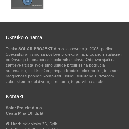
Ukratko o nama
Tvrtka
SOLAR PROJEKT d.o.o.
osnovana je 2008. godine.
Specijalizirani smo za poslove projektiranja, prodaje, instalacije i
održavanja fotonaponskih solarnih sustava. Odgovarajući na
zahtjeve tržišta svoje smo usluge proširili i na područja
automatike, elektroinženjeringa i brodske elektronike, te smo u
mogućnosti ponuditi kompletnu uslugu sukladno s važećom
zakonskom regulativom, normama, te pravilima struke.
Kontakt
Solar Projekt d.o.o.
Cesta Mira 16, Split
Ured:
Velebitska 76, Split