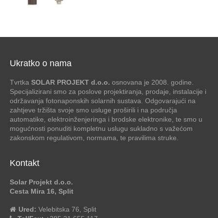
Ukratko o nama
Tvrtka
SOLAR PROJEKT d.o.o.
osnovana je 2008. godine.
Specijalizirani smo za poslove projektiranja, prodaje, instalacije i
održavanja fotonaponskih solarnih sustava. Odgovarajući na
zahtjeve tržišta svoje smo usluge proširili i na područja
automatike, elektroinženjeringa i brodske elektronike, te smo u
mogućnosti ponuditi kompletnu uslugu sukladno s važećom
zakonskom regulativom, normama, te pravilima struke.
Kontakt
Solar Projekt d.o.o.
Cesta Mira 16, Split
Ured:
Velebitska 76, Split