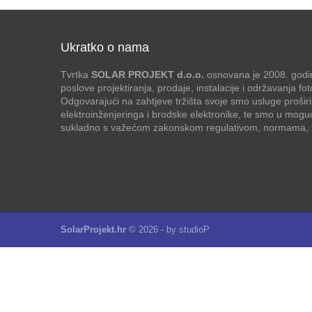
Ukratko o nama
Tvrtka
SOLAR PROJEKT d.o.o.
osnovana je 2008. godin
poslove projektiranja, prodaje, instalacije i održavanja f
Odgovarajući na zahtjeve tržišta svoje smo usluge proširi
elektroinženjeringa i brodske elektronike, te smo u mogu
sukladno s važećom zakonskom regulativom, normama, te
SolarProjekt.hr
© 2026 - by
studioP