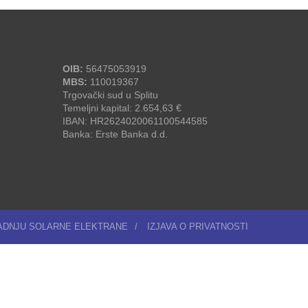
OIB:
56475053919
MBS:
110019367
Trgovački sud u Splitu
Temeljni kapital: 2.654,63 €
IBAN: HR2624020061100544585
Banka: Erste Banka d.d.
RADNJU SOLARNE ELEKTRANE
/
IZJAVA O PRIVATNOSTI