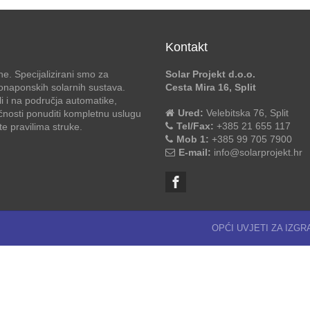
Kontakt
e. Specijalizirani smo za
Solar Projekt d.o.o.
otonaponskih solarnih sustava.
Cesta Mira 16, Split
li i na područja automatike,
Ured:
Velebitska 76, Split
ćnosti ponuditi kompletnu uslugu
Tel/Fax:
+385 21 655 117
 pravilima struke.
Mob 1:
+385 99 705 7900
E-mail:
info@solarprojekt.hr
OPĆI UVJETI ZA IZG