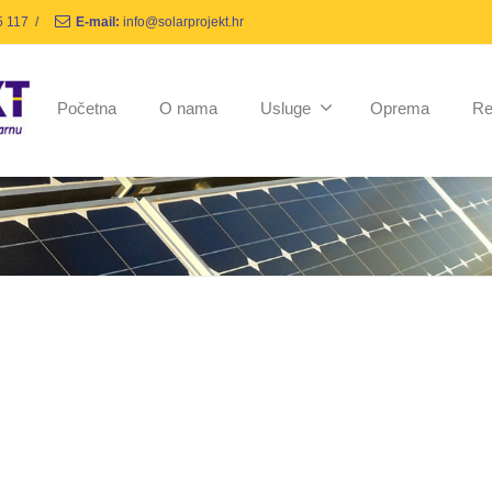
5 117
/
E-mail:
info@solarprojekt.hr
Početna
O nama
Usluge
Oprema
Re