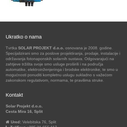
Ukratko o nama
Tvrtka
SOLAR PROJEKT d.o.o.
osnovana je 2008. godine.
Specijalizirani smo za poslove projektiranja, prodaje, instalacije i
održavanja fotonaponskih solarnih sustava. Odgovarajući na
zahtjeve tržišta svoje smo usluge proširili i na područja
automatike, elektroinženjeringa i brodske elektronike, te smo u
mogućnosti ponuditi kompletnu uslugu sukladno s važećom
zakonskom regulativom, normama, te pravilima struke.
Kontakt
Solar Projekt d.o.o.
Cesta Mira 16, Split
Ured:
Velebitska 76, Split