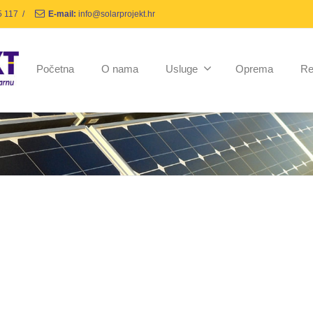
5 117
/
E-mail:
info@solarprojekt.hr
Početna
O nama
Usluge
Oprema
Re