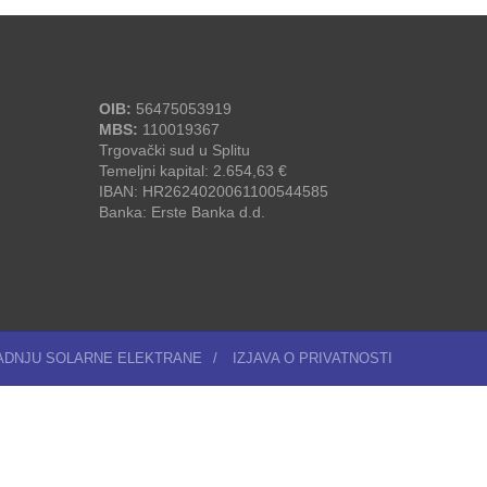
OIB:
56475053919
MBS:
110019367
Trgovački sud u Splitu
Temeljni kapital: 2.654,63 €
IBAN: HR2624020061100544585
Banka: Erste Banka d.d.
RADNJU SOLARNE ELEKTRANE
/
IZJAVA O PRIVATNOSTI