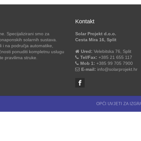
Kontakt
e. Specijalizirani smo za
Solar Projekt d.o.o.
otonaponskih solarnih sustava.
Cesta Mira 16, Split
li i na područja automatike,
Ured:
Velebitska 76, Split
ćnosti ponuditi kompletnu uslugu
Tel/Fax:
+385 21 655 117
 pravilima struke.
Mob 1:
+385 99 705 7900
E-mail:
info@solarprojekt.hr
OPĆI UVJETI ZA IZG