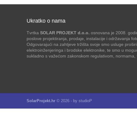
Ukratko o nama
Tvrtka
SOLAR PROJEKT d.o.o.
osnovana je 2008. godin
poslove projektiranja, prodaje, instalacije i održavanja f
Odgovarajući na zahtjeve tržišta svoje smo usluge proširi
elektroinženjeringa i brodske elektronike, te smo u mogu
sukladno s važećom zakonskom regulativom, normama, te
SolarProjekt.hr
© 2026 - by
studioP