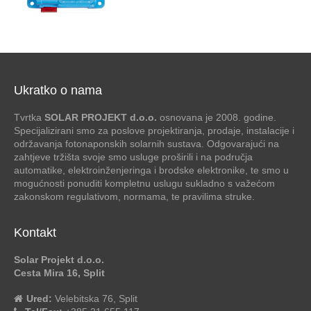
Ukratko o nama
Tvrtka
SOLAR PROJEKT d.o.o.
osnovana je 2008. godine.
Specijalizirani smo za poslove projektiranja, prodaje, instalacije i
održavanja fotonaponskih solarnih sustava. Odgovarajući na
zahtjeve tržišta svoje smo usluge proširili i na područja
automatike, elektroinženjeringa i brodske elektronike, te smo u
mogućnosti ponuditi kompletnu uslugu sukladno s važećom
zakonskom regulativom, normama, te pravilima struke.
Kontakt
Solar Projekt d.o.o.
Cesta Mira 16, Split
Ured:
Velebitska 76, Split