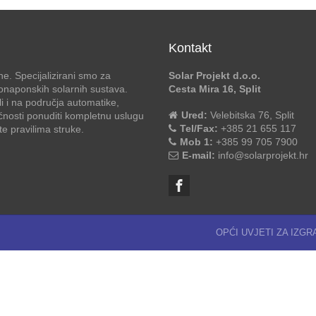
Kontakt
e. Specijalizirani smo za
Solar Projekt d.o.o.
otonaponskih solarnih sustava.
Cesta Mira 16, Split
li i na područja automatike,
Ured:
Velebitska 76, Split
ćnosti ponuditi kompletnu uslugu
Tel/Fax:
+385 21 655 117
 pravilima struke.
Mob 1:
+385 99 705 7900
E-mail:
info@solarprojekt.hr
OPĆI UVJETI ZA IZG