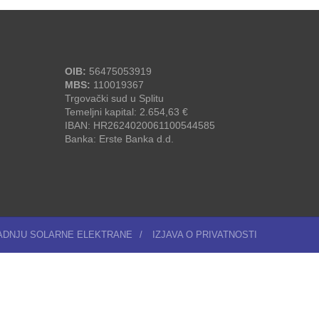
OIB:
56475053919
MBS:
110019367
Trgovački sud u Splitu
Temeljni kapital: 2.654,63 €
IBAN: HR2624020061100544585
Banka: Erste Banka d.d.
RADNJU SOLARNE ELEKTRANE
/
IZJAVA O PRIVATNOSTI