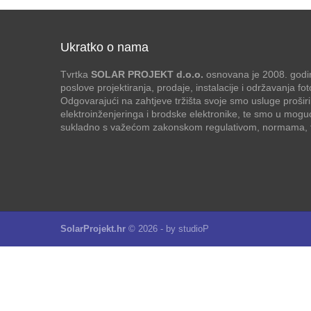
Ukratko o nama
Tvrtka
SOLAR PROJEKT d.o.o.
osnovana je 2008. godin
poslove projektiranja, prodaje, instalacije i održavanja f
Odgovarajući na zahtjeve tržišta svoje smo usluge proširi
elektroinženjeringa i brodske elektronike, te smo u mogu
sukladno s važećom zakonskom regulativom, normama, te
SolarProjekt.hr
© 2026 - by
studioP