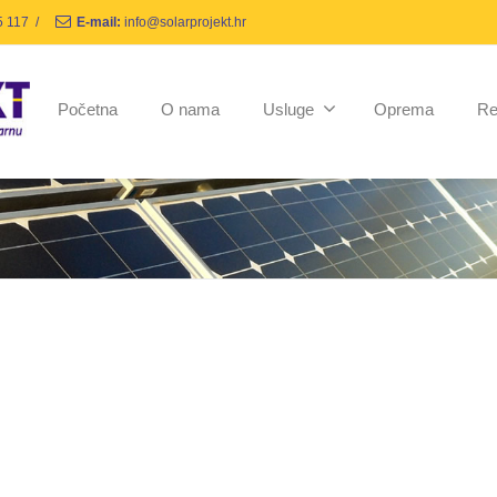
5 117
/
E-mail:
info@solarprojekt.hr
Početna
O nama
Usluge
Oprema
Re