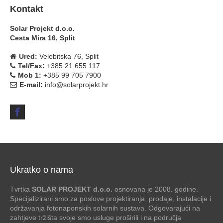
Kontakt
Solar Projekt d.o.o.
Cesta Mira 16, Split
Ured:
Velebitska 76, Split
Tel/Fax:
+385 21 655 117
Mob 1:
+385 99 705 7900
E-mail:
info@solarprojekt.hr
Ukratko o nama
Tvrtka
SOLAR PROJEKT d.o.o.
osnovana je 2008. godine.
Specijalizirani smo za poslove projektiranja, prodaje, instalacije i
održavanja fotonaponskih solarnih sustava. Odgovarajući na
zahtjeve tržišta svoje smo usluge proširili i na područja