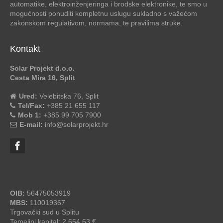
automatike, elektroinženjeringa i brodske elektronike, te smo u
mogućnosti ponuditi kompletnu uslugu sukladno s važećom
zakonskom regulativom, normama, te pravilima struke.
Kontakt
Solar Projekt d.o.o.
Cesta Mira 16, Split
Ured:
Velebitska 76, Split
Tel/Fax:
+385 21 655 117
Mob 1:
+385 99 705 7900
E-mail:
info@solarprojekt.hr
OIB:
56475053919
MBS:
110019367
Trgovački sud u Splitu
Temeljni kapital: 2.654,63 €