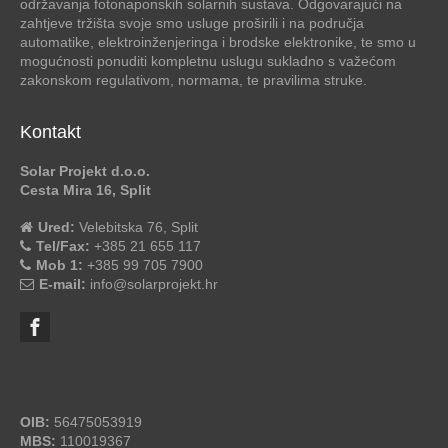
održavanja fotonaponskih solarnih sustava. Odgovarajući na
zahtjeve tržišta svoje smo usluge proširili i na područja
automatike, elektroinženjeringa i brodske elektronike, te smo u
mogućnosti ponuditi kompletnu uslugu sukladno s važećom
zakonskom regulativom, normama, te pravilima struke.
Kontakt
Solar Projekt d.o.o.
Cesta Mira 16, Split
Ured:
Velebitska 76, Split
Tel/Fax:
+385 21 655 117
Mob 1:
+385 99 705 7900
E-mail:
info@solarprojekt.hr
OIB:
56475053919
MBS:
110019367