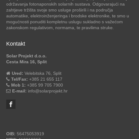
održavanja fotonaponskih solarnih sustava. Odgovarajući na
zahtjeve tržišta svoje smo usluge proširili i na područja
automatike, elektroinženjeringa i brodske elektronike, te smo u
mogućnosti ponuditi kompletnu uslugu sukladno s važećom
zakonskom regulativom, normama, te pravilima struke.
Kontakt
Solar Projekt d.o.o.
Cesta Mira 16, Split
Ured:
Velebitska 76, Split
Tel/Fax:
+385 21 655 117
Mob 1:
+385 99 705 7900
E-mail:
info@solarprojekt.hr
OIB:
56475053919