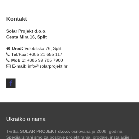
Kontakt
Solar Projekt d.o.o.
Cesta Mira 16, Split
Ured:
Velebitska 76, Split
Tel/Fax:
+385 21 655 117
Mob 1:
+385 99 705 7900
E-mail:
info@solarprojekt.hr
Ukratko o nama
Tvrtka
SOLAR PROJEKT d.o.o.
osnovana je 2008. godine.
Specijalizirani smo za poslove projektiranja, prodaje, instalacije i