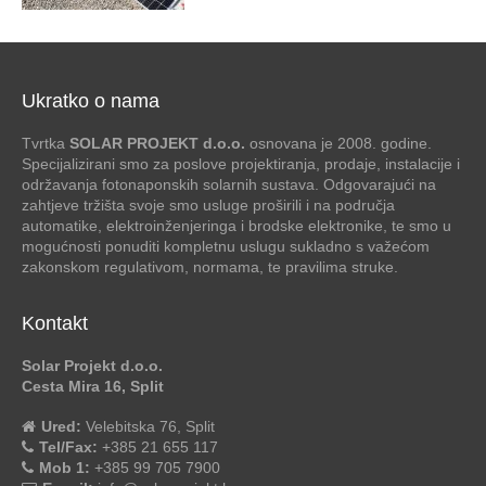
Ukratko o nama
Tvrtka
SOLAR PROJEKT d.o.o.
osnovana je 2008. godine.
Specijalizirani smo za poslove projektiranja, prodaje, instalacije i
održavanja fotonaponskih solarnih sustava. Odgovarajući na
zahtjeve tržišta svoje smo usluge proširili i na područja
automatike, elektroinženjeringa i brodske elektronike, te smo u
mogućnosti ponuditi kompletnu uslugu sukladno s važećom
zakonskom regulativom, normama, te pravilima struke.
Kontakt
Solar Projekt d.o.o.
Cesta Mira 16, Split
Ured:
Velebitska 76, Split
Tel/Fax:
+385 21 655 117
Mob 1:
+385 99 705 7900