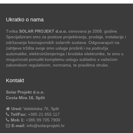
Ukratko o nama
Tvrtka
SOLAR PROJEKT d.o.o.
osnovana je 2008. godine.
Specijalizirani smo za poslove projektiranja, prodaje, instalacije i
održavanja fotonaponskih solarnih sustava. Odgovarajući na
zahtjeve tržišta svoje smo usluge proširili i na područja
automatike, elektroinženjeringa i brodske elektronike, te smo u
mogućnosti ponuditi kompletnu uslugu sukladno s važećom
zakonskom regulativom, normama, te pravilima struke.
Kontakt
Solar Projekt d.o.o.
Cesta Mira 16, Split
Ured:
Velebitska 76, Split
Tel/Fax:
+385 21 655 117
Mob 1:
+385 99 705 7900
E-mail:
info@solarprojekt.hr