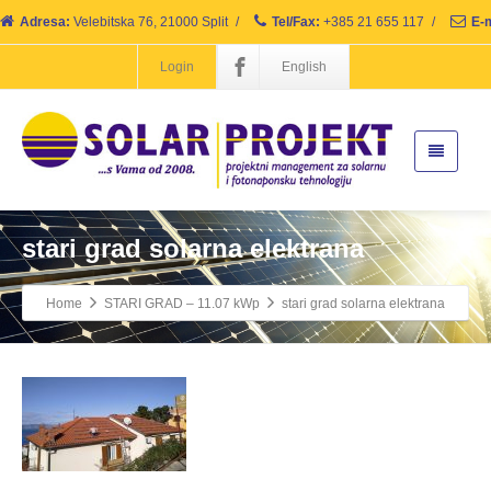
Adresa:
Velebitska 76, 21000 Split
/
Tel/Fax:
+385 21 655 117
/
E-m
Login
English
stari grad solarna elektrana
Home
STARI GRAD – 11.07 kWp
stari grad solarna elektrana