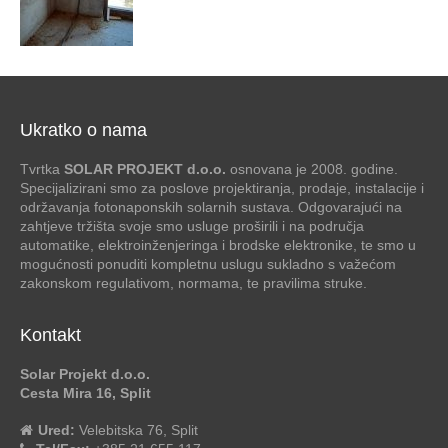
Ukratko o nama
Tvrtka
SOLAR PROJEKT d.o.o.
osnovana je 2008. godine.
Specijalizirani smo za poslove projektiranja, prodaje, instalacije i
održavanja fotonaponskih solarnih sustava. Odgovarajući na
zahtjeve tržišta svoje smo usluge proširili i na područja
automatike, elektroinženjeringa i brodske elektronike, te smo u
mogućnosti ponuditi kompletnu uslugu sukladno s važećom
zakonskom regulativom, normama, te pravilima struke.
Kontakt
Solar Projekt d.o.o.
Cesta Mira 16, Split
Ured:
Velebitska 76, Split