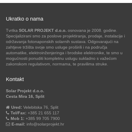
Ukratko o nama
Tvrtka
SOLAR PROJEKT d.o.o.
osnovana je 2008. godine.
Specijalizirani smo za poslove projektiranja, prodaje, instalacije i
održavanja fotonaponskih solarnih sustava. Odgovarajući na
zahtjeve tržišta svoje smo usluge proširili i na područja
automatike, elektroinženjeringa i brodske elektronike, te smo u
mogućnosti ponuditi kompletnu uslugu sukladno s važećom
zakonskom regulativom, normama, te pravilima struke.
Kontakt
Solar Projekt d.o.o.
Cesta Mira 16, Split
Ured:
Velebitska 76, Split
Tel/Fax:
+385 21 655 117
Mob 1:
+385 99 705 7900
E-mail:
info@solarprojekt.hr