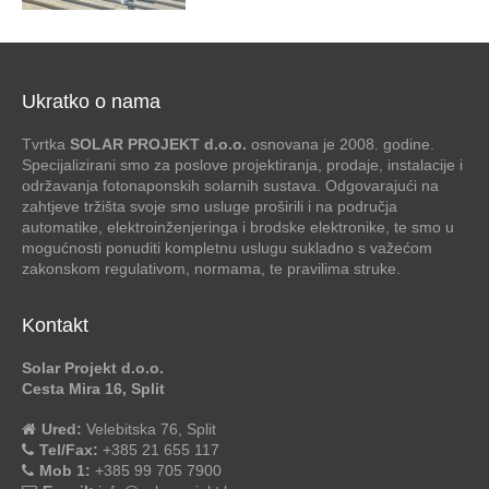
Ukratko o nama
Tvrtka
SOLAR PROJEKT d.o.o.
osnovana je 2008. godine.
Specijalizirani smo za poslove projektiranja, prodaje, instalacije i
održavanja fotonaponskih solarnih sustava. Odgovarajući na
zahtjeve tržišta svoje smo usluge proširili i na područja
automatike, elektroinženjeringa i brodske elektronike, te smo u
mogućnosti ponuditi kompletnu uslugu sukladno s važećom
zakonskom regulativom, normama, te pravilima struke.
Kontakt
Solar Projekt d.o.o.
Cesta Mira 16, Split
Ured:
Velebitska 76, Split
Tel/Fax:
+385 21 655 117
Mob 1:
+385 99 705 7900