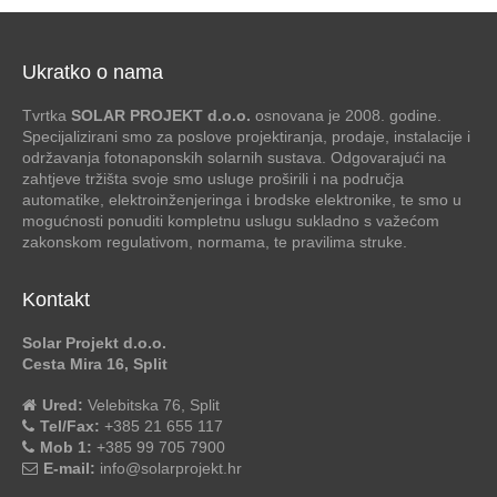
Ukratko o nama
Tvrtka
SOLAR PROJEKT d.o.o.
osnovana je 2008. godine.
Specijalizirani smo za poslove projektiranja, prodaje, instalacije i
održavanja fotonaponskih solarnih sustava. Odgovarajući na
zahtjeve tržišta svoje smo usluge proširili i na područja
automatike, elektroinženjeringa i brodske elektronike, te smo u
mogućnosti ponuditi kompletnu uslugu sukladno s važećom
zakonskom regulativom, normama, te pravilima struke.
Kontakt
Solar Projekt d.o.o.
Cesta Mira 16, Split
Ured:
Velebitska 76, Split
Tel/Fax:
+385 21 655 117
Mob 1:
+385 99 705 7900
E-mail:
info@solarprojekt.hr