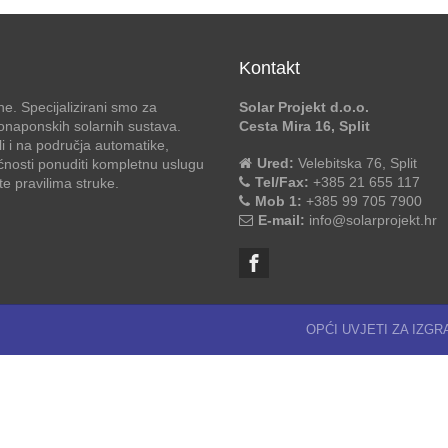
Kontakt
e. Specijalizirani smo za
Solar Projekt d.o.o.
otonaponskih solarnih sustava.
Cesta Mira 16, Split
li i na područja automatike,
Ured:
Velebitska 76, Split
ćnosti ponuditi kompletnu uslugu
Tel/Fax:
+385 21 655 117
 pravilima struke.
Mob 1:
+385 99 705 7900
E-mail:
info@solarprojekt.hr
OPĆI UVJETI ZA IZG