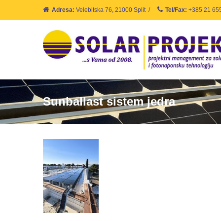
Adresa:
Velebitska 76, 21000 Split
/
Tel/Fax:
+385 21 65
Sunballast sistem jedra