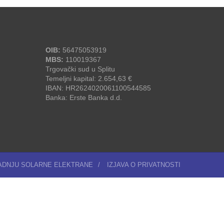
OIB:
56475053919
MBS:
110019367
Trgovački sud u Splitu
Temeljni kapital: 2.654,63 €
IBAN: HR2624020061100544585
Banka: Erste Banka d.d.
RADNJU SOLARNE ELEKTRANE
/
IZJAVA O PRIVATNOSTI