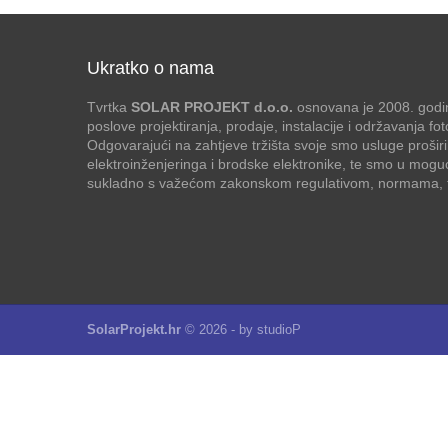
Ukratko o nama
Tvrtka
SOLAR PROJEKT d.o.o.
osnovana je 2008. godin
poslove projektiranja, prodaje, instalacije i održavanja f
Odgovarajući na zahtjeve tržišta svoje smo usluge proširi
elektroinženjeringa i brodske elektronike, te smo u mogu
sukladno s važećom zakonskom regulativom, normama, te
SolarProjekt.hr
© 2026 - by
studioP