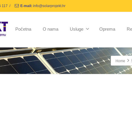
5 117
/
E-mail:
info@solarprojekt.hr
Početna
O nama
Usluge
Oprema
Re
Home