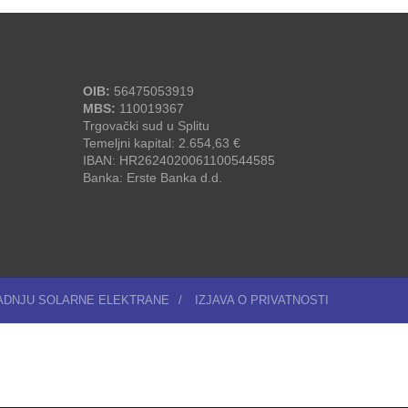
OIB:
56475053919
MBS:
110019367
Trgovački sud u Splitu
Temeljni kapital: 2.654,63 €
IBAN: HR2624020061100544585
Banka: Erste Banka d.d.
RADNJU SOLARNE ELEKTRANE
/
IZJAVA O PRIVATNOSTI