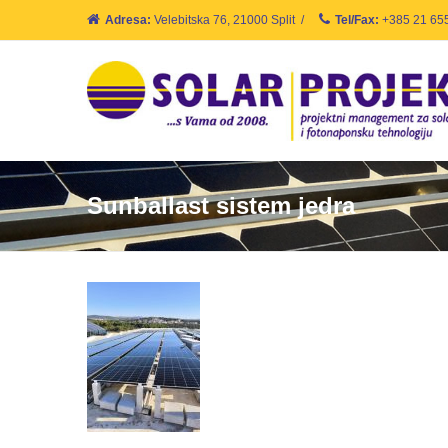
Adresa:
Velebitska 76, 21000 Split
/
Tel/Fax:
+385 21 65
Sunballast sistem jedra