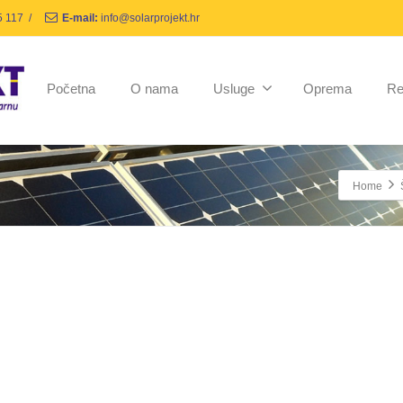
5 117
/
E-mail:
info@solarprojekt.hr
Početna
O nama
Usluge
Oprema
Re
Home