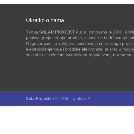
Ukratko o nama
Tvrtka
SOLAR PROJEKT d.o.o.
osnovana je 2008. godin
poslove projektiranja, prodaje, instalacije i održavanja f
Odgovarajući na zahtjeve tržišta svoje smo usluge proširi
elektroinženjeringa i brodske elektronike, te smo u mogu
sukladno s važećom zakonskom regulativom, normama, te
SolarProjekt.hr
© 2026 - by
studioP