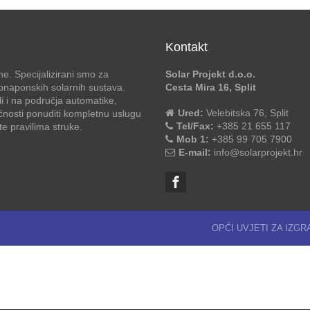
Kontakt
e. Specijalizirani smo za
Solar Projekt d.o.o.
otonaponskih solarnih sustava.
Cesta Mira 16, Split
li i na područja automatike,
Ured:
Velebitska 76, Split
ćnosti ponuditi kompletnu uslugu
Tel/Fax:
+385 21 655 117
 pravilima struke.
Mob 1:
+385 99 705 7900
E-mail:
info@solarprojekt.hr
OPĆI UVJETI ZA IZG