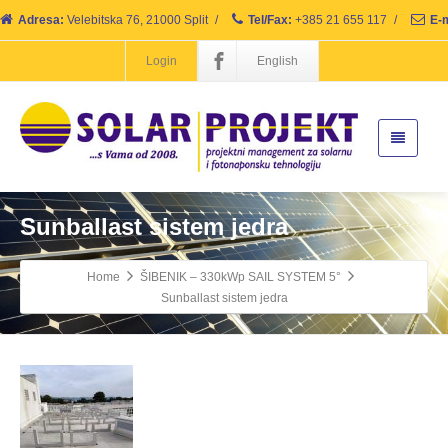
Adresa:
Velebitska 76, 21000 Split
/
Tel/Fax:
+385 21 655 117
/
E-m
Login
English
Sunballast sistem jedra
Home
ŠIBENIK – 330kWp SAIL SYSTEM 5°
Sunballast sistem jedra