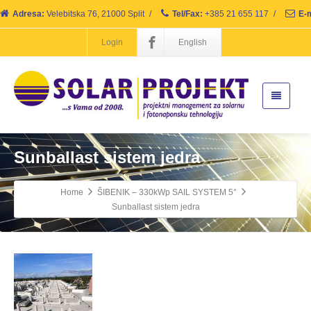
Adresa:
Velebitska 76, 21000 Split
/
Tel/Fax:
+385 21 655 117
/
E-m
Login
English
Sunballast sistem jedra
Home
ŠIBENIK – 330kWp SAIL SYSTEM 5°
Sunballast sistem jedra