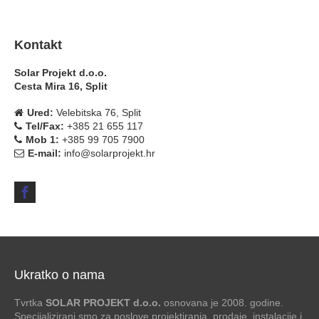
Kontakt
Solar Projekt d.o.o.
Cesta Mira 16, Split
Ured:
Velebitska 76, Split
Tel/Fax:
+385 21 655 117
Mob 1:
+385 99 705 7900
E-mail:
info@solarprojekt.hr
Ukratko o nama
Tvrtka
SOLAR PROJEKT d.o.o.
osnovana je 2008. godine.
Specijalizirani smo za poslove projektiranja, prodaje, instalacije i