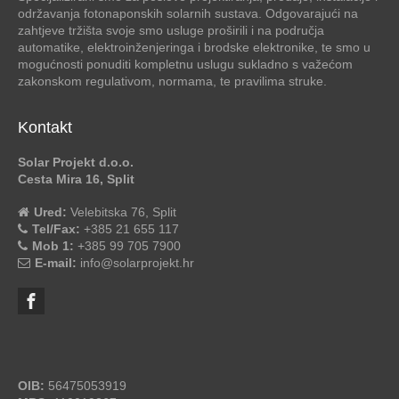
održavanja fotonaponskih solarnih sustava. Odgovarajući na
zahtjeve tržišta svoje smo usluge proširili i na područja
automatike, elektroinženjeringa i brodske elektronike, te smo u
mogućnosti ponuditi kompletnu uslugu sukladno s važećom
zakonskom regulativom, normama, te pravilima struke.
Kontakt
Solar Projekt d.o.o.
Cesta Mira 16, Split
Ured:
Velebitska 76, Split
Tel/Fax:
+385 21 655 117
Mob 1:
+385 99 705 7900
E-mail:
info@solarprojekt.hr
OIB:
56475053919