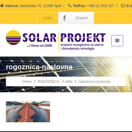
Adresa:
Velebitska 76, 21000 Split
/
Tel/Fax:
+385 21 655 117
/
E-m
Login
English
rogoznica-naslovna
Home
ROGOZNICA – 5 kWp
rogoznica-naslovna