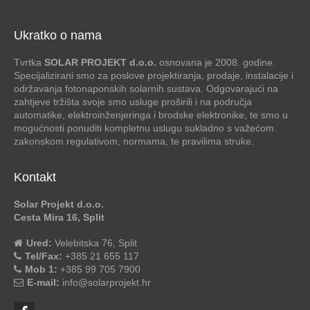
Ukratko o nama
Tvrtka
SOLAR PROJEKT d.o.o.
osnovana je 2008. godine.
Specijalizirani smo za poslove projektiranja, prodaje, instalacije i
održavanja fotonaponskih solarnih sustava. Odgovarajući na
zahtjeve tržišta svoje smo usluge proširili i na područja
automatike, elektroinženjeringa i brodske elektronike, te smo u
mogućnosti ponuditi kompletnu uslugu sukladno s važećom
zakonskom regulativom, normama, te pravilima struke.
Kontakt
Solar Projekt d.o.o.
Cesta Mira 16, Split
Ured:
Velebitska 76, Split
Tel/Fax:
+385 21 655 117
Mob 1:
+385 99 705 7900
E-mail:
info@solarprojekt.hr