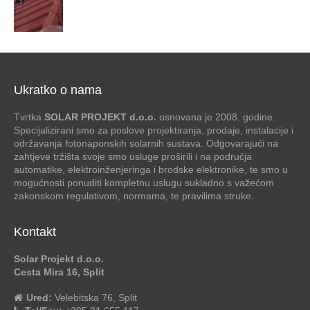
Ukratko o nama
Tvrtka
SOLAR PROJEKT d.o.o.
osnovana je 2008. godine.
Specijalizirani smo za poslove projektiranja, prodaje, instalacije i
održavanja fotonaponskih solarnih sustava. Odgovarajući na
zahtjeve tržišta svoje smo usluge proširili i na područja
automatike, elektroinženjeringa i brodske elektronike, te smo u
mogućnosti ponuditi kompletnu uslugu sukladno s važećom
zakonskom regulativom, normama, te pravilima struke.
Kontakt
Solar Projekt d.o.o.
Cesta Mira 16, Split
Ured:
Velebitska 76, Split