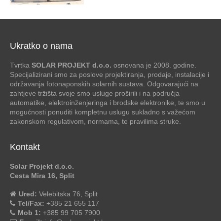
Ukratko o nama
Tvrtka
SOLAR PROJEKT d.o.o.
osnovana je 2008. godine.
Specijalizirani smo za poslove projektiranja, prodaje, instalacije i
održavanja fotonaponskih solarnih sustava. Odgovarajući na
zahtjeve tržišta svoje smo usluge proširili i na područja
automatike, elektroinženjeringa i brodske elektronike, te smo u
mogućnosti ponuditi kompletnu uslugu sukladno s važećom
zakonskom regulativom, normama, te pravilima struke.
Kontakt
Solar Projekt d.o.o.
Cesta Mira 16, Split
Ured:
Velebitska 76, Split
Tel/Fax:
+385 21 655 117
Mob 1:
+385 99 705 7900