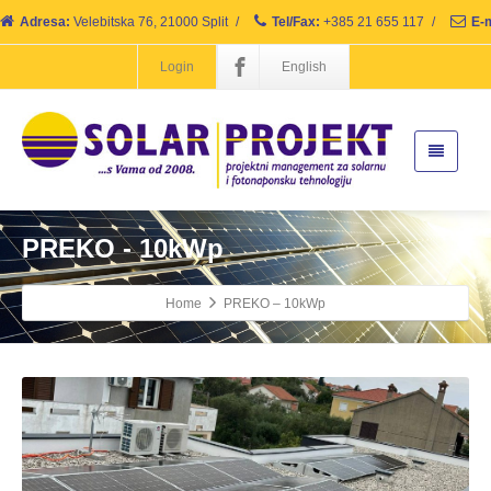
Adresa:
Velebitska 76, 21000 Split
/
Tel/Fax:
+385 21 655 117
/
E-m
Login
English
PREKO - 10kWp
Home
PREKO – 10kWp