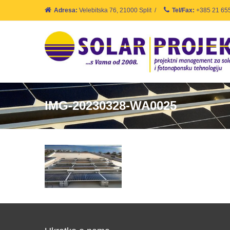
Adresa:
Velebitska 76, 21000 Split
/
Tel/Fax:
+385 21 65
IMG-20230328-WA0025