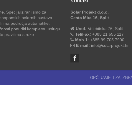
Kontakt
e. Specijalizirani smo za
Solar Projekt d.o.o.
otonaponskih solarnih sustava.
Cesta Mira 16, Split
li i na područja automatike,
Ured:
Velebitska 76, Split
ćnosti ponuditi kompletnu uslugu
Tel/Fax:
+385 21 655 117
 pravilima struke.
Mob 1:
+385 99 705 7900
E-mail:
info@solarprojekt.hr
OPĆI UVJETI ZA IZG