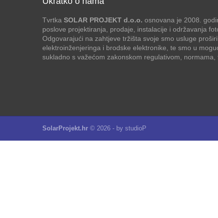
Ukratko o nama
Tvrtka
SOLAR PROJEKT d.o.o.
osnovana je 2008. godin
poslove projektiranja, prodaje, instalacije i održavanja f
Odgovarajući na zahtjeve tržišta svoje smo usluge proširi
elektroinženjeringa i brodske elektronike, te smo u mogu
sukladno s važećom zakonskom regulativom, normama, te
SolarProjekt.hr
© 2026 - by
studioP