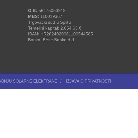
OIB:
56475053919
MBS:
110019367
Trgovački sud u Splitu
Temeljni kapital: 2.654,63 €
IBAN: HR2624020061100544585
Banka: Erste Banka d.d.
RADNJU SOLARNE ELEKTRANE
/
IZJAVA O PRIVATNOSTI