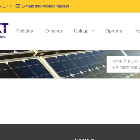
5 117
/
E-mail:
info@solarprojekt.hr
Početna
O nama
Usluge
Oprema
Re
Home
PODST
IMG-20230328-