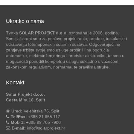
Ukratko o nama
Tvrtka
SOLAR PROJEKT d.o.o.
osnovana je 2008. godine.
Specijalizirani smo za poslove projektiranja, prodaje, instalacije i
održavanja fotonaponskih solarnih sustava. Odgovarajući na
zahtjeve tržišta svoje smo usluge proširili i na područja
automatike, elektroinženjeringa i brodske elektronike, te smo u
mogućnosti ponuditi kompletnu uslugu sukladno s važećom
zakonskom regulativom, normama, te pravilima struke.
Kontakt
Solar Projekt d.o.o.
Cesta Mira 16, Split
Ured:
Velebitska 76, Split
Tel/Fax:
+385 21 655 117
Mob 1:
+385 99 705 7900
E-mail:
info@solarprojekt.hr