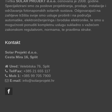
Tvrtka
SOLAR PROJEKT d.o.o.
osnovana je 2008. godine.
Specijalizirani smo za poslove projektiranja, prodaje, instalacije i
održavanja fotonaponskih solarnih sustava. Odgovarajući na
zahtjeve tržišta svoje smo usluge proširili i na područja
automatike, elektroinženjeringa i brodske elektronike, te smo u
mogućnosti ponuditi kompletnu uslugu sukladno s važećom
zakonskom regulativom, normama, te pravilima struke.
Kontakt
Solar Projekt d.o.o.
Cesta Mira 16, Split
Ured:
Velebitska 76, Split
Tel/Fax:
+385 21 655 117
Mob 1:
+385 99 705 7900
E-mail:
info@solarprojekt.hr