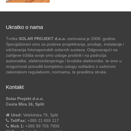
Ukratko o nama
Tvrtka
SOLAR PROJEKT d.o.o.
osnovana je 2008. godine.
Specijalizirani smo za poslove projektiranja, prodaje, instalacije i
održavanja fotonaponskih solarnih sustava. Odgovarajući na
zahtjeve tržišta svoje smo usluge proširili i na područja
automatike, elektroinženjeringa i brodske elektronike, te smo u
mogućnosti ponuditi kompletnu uslugu sukladno s važećom
zakonskom regulativom, normama, te pravilima struke.
Kontakt
Solar Projekt d.o.o.
Cesta Mira 16, Split
Ured:
Velebitska 76, Split
Tel/Fax:
+385 21 655 117
Mob 1:
+385 99 705 7900