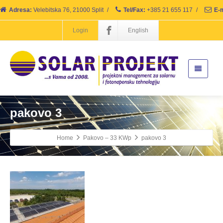
Adresa:
Velebitska 76, 21000 Split
/
Tel/Fax:
+385 21 655 117
/
E-m
Login
English
pakovo 3
Home
Pakovo – 33 KWp
pakovo 3