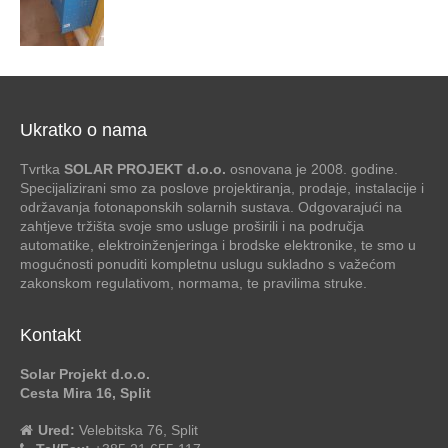
Ukratko o nama
Tvrtka
SOLAR PROJEKT d.o.o.
osnovana je 2008. godine.
Specijalizirani smo za poslove projektiranja, prodaje, instalacije i
održavanja fotonaponskih solarnih sustava. Odgovarajući na
zahtjeve tržišta svoje smo usluge proširili i na područja
automatike, elektroinženjeringa i brodske elektronike, te smo u
mogućnosti ponuditi kompletnu uslugu sukladno s važećom
zakonskom regulativom, normama, te pravilima struke.
Kontakt
Solar Projekt d.o.o.
Cesta Mira 16, Split
Ured:
Velebitska 76, Split