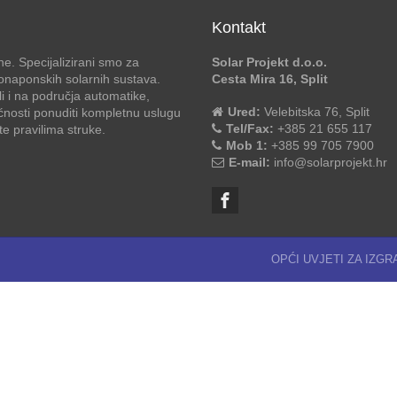
Kontakt
e. Specijalizirani smo za
Solar Projekt d.o.o.
otonaponskih solarnih sustava.
Cesta Mira 16, Split
li i na područja automatike,
Ured:
Velebitska 76, Split
ćnosti ponuditi kompletnu uslugu
Tel/Fax:
+385 21 655 117
 pravilima struke.
Mob 1:
+385 99 705 7900
E-mail:
info@solarprojekt.hr
OPĆI UVJETI ZA IZG