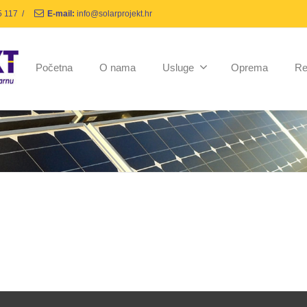
5 117
/
E-mail:
info@solarprojekt.hr
Početna
O nama
Usluge
Oprema
Re