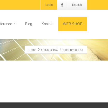
Login
English
ference
Blog
Kontakt
WEB SHOP
Home
OTOK BRAČ
solar projekt b3