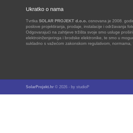
Ukratko o nama
Tvrtka
SOLAR PROJEKT d.o.o.
osnovana je 2008. godin
poslove projektiranja, prodaje, instalacije i održavanja f
Odgovarajući na zahtjeve tržišta svoje smo usluge proširi
elektroinženjeringa i brodske elektronike, te smo u mogu
sukladno s važećom zakonskom regulativom, normama, te
SolarProjekt.hr
© 2026 - by
studioP