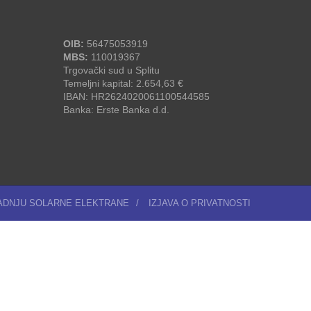
OIB:
56475053919
MBS:
110019367
Trgovački sud u Splitu
Temeljni kapital: 2.654,63 €
IBAN: HR2624020061100544585
Banka: Erste Banka d.d.
RADNJU SOLARNE ELEKTRANE
/
IZJAVA O PRIVATNOSTI